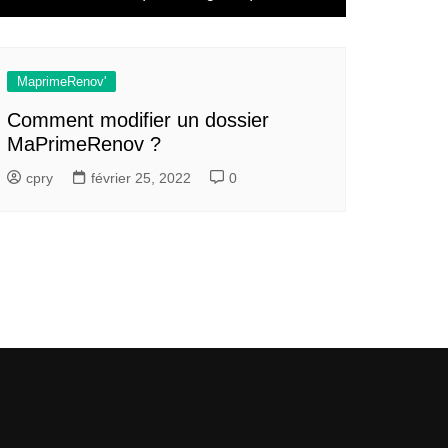
MaprimeRenov'
Comment modifier un dossier
MaPrimeRenov ?
cpry
février 25, 2022
0
ne ?
ation
 pour