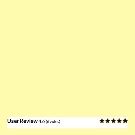
User Review
4.6
(
6
votes)