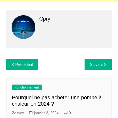
Cpry
Navigation
Précédent
Suivant
de
l’article
Fonctionnement
Pourquoi ne pas acheter une pompe à
chaleur en 2024 ?
cpry
janvier 2, 2024
0