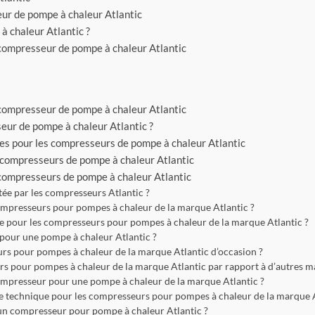
nt demander une
ur de pompe à chaleur Atlantic
 énergie CEE ?
 chaleur Atlantic ?
 différence entre
n compresseur de pompe à chaleur Atlantic
meRenov et l’ANAH ?
fage
Pourquoi le gaz sera interdit
 un problème
en 2022 ?
 ses pompes
Comment passer du gaz à
s avons
n compresseur de pompe à chaleur Atlantic
l’électricité ?
ur de pompe à chaleur Atlantic ?
es pour les compresseurs de pompe à chaleur Atlantic
Comment remplacer le gaz
Aquarea T-
dans une maison ?
 avis
 compresseurs de pompe à chaleur Atlantic
 compresseurs de pompe à chaleur Atlantic
Comment se chauffer en
2025 ? Le Guide pour réduire
 Panasonic
tée par les compresseurs Atlantic ?
ses factures de chauffage
on à tous
compresseurs pour pompes à chaleur de la marque Atlantic ?
hauffage !
ge pour les compresseurs pour pompes à chaleur de la marque Atlantic ?
Est-il vrai que le chauffage
pour une pompe à chaleur Atlantic ?
au gaz sera interdit en 2024
?
urs pour pompes à chaleur de la marque Atlantic d’occasion ?
rs pour pompes à chaleur de la marque Atlantic par rapport à d’autres m
Quand est-ce que le
 compresseur pour une pompe à chaleur de la marque Atlantic ?
chauffage au gaz sera
nce technique pour les compresseurs pour pompes à chaleur de la marque A
interdit ?
 un compresseur pour pompe à chaleur Atlantic ?