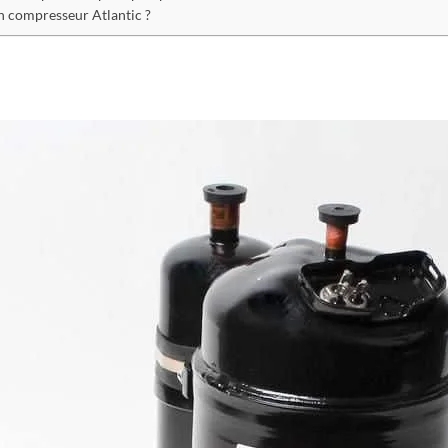
Quel chauffage pour
n compresseur Atlantic ?
remplacer le fioul ?
Quel est le chauffage le
moins cher en 2022 ?
Quel mode de chauffage
choisir en 2022 ?
Quel type de système de
chauffage est le plus
économique ?
Quelles chaudières interdites
en 2024 ? Le vrai du faux