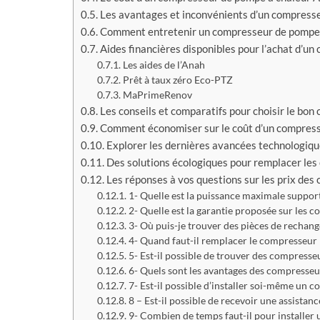
Avis consommateurs 2024
Comme
Les avantages et inconvénients d’un compresse
pompe à chaleur Vaillant
prime
Comment entretenir un compresseur de pompe à
Avis consommateurs 2024
Quelle
Aides financières disponibles pour l’achat d’u
sur la Pompe à chaleur
MaPri
Saunier Duval
Les aides de l’Anah
Chauf
Prêt à taux zéro Eco-PTZ
Avis consommateurs
Panasonic a-t-il
MaPrimeRenov
Pompe à chaleur
de qualité avec
PANASONIC
à chaleur ? Nou
Les conseils et comparatifs pour choisir le bo
enquêté
Comment économiser sur le coût d’un compresse
Avis consommateurs pompe
Explorer les dernières avancées technologiqu
à chaleur Samsung
PAC Panasonic 
CAP 9 kW : notre
Des solutions écologiques pour remplacer les
Pompe à chaleur hybride
honnête !
Les réponses à vos questions sur les prix des
fioul : Notre avis honnête
Pompe à chaleur
1- Quelle est la puissance maximale suppor
12 kW : la soluti
2- Quelle est la garantie proposée sur les 
vos besoins en c
3- Où puis-je trouver des pièces de rechan
4- Quand faut-il remplacer le compresseur 
5- Est-il possible de trouver des compresse
6- Quels sont les avantages des compresseu
7- Est-il possible d’installer soi-même un
8 – Est-il possible de recevoir une assista
9- Combien de temps faut-il pour installer