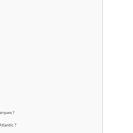
arques ?
tlantic ?